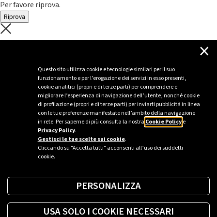
Per favore riprova.
Riprova
C'è un problema con il recupero dei
×
dati.
Questo sito utilizza cookie e tecnologie similari per il suo
funzionamento e per l’erogazione dei servizi in esso presenti,
Per favore riprova piú tardi
cookie analitici (propri e di terze parti) per comprendere e
migliorare l’esperienza di navigazione dell’utente, nonché cookie
Chiudi
di profilazione (propri e di terze parti) per inviarti pubblicità in linea
con le tue preferenze manifestate nell’ambito della navigazione
in rete. Per saperne di più consulta la nostra
Cookie Policy
e
Privacy Policy
.
Sei un’azienda o una PA?
Gestisci le tue scelte sui cookie
.
Cliccando su "Accetta tutti" acconsenti all’uso dei suddetti
cookie.
Trova la soluzione più giusta per te.
PERSONALIZZA
Richiedi una colonnina
USA SOLO I COOKIE NECESSARI