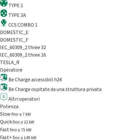
TYPE 1
TYPE 3A
CCS COMBO 1
DOMESTIC_E
DOMESTIC_F
IEC_60309_2 three 32
IEC_60309_2 three 16
TESLA_R
Operatore
Be Charge accessibili h24
Be Charge ospitate da una struttura privata
Altri operatori
Potenza
Slow
fino a 7 kW
Quick
fino a 22 kW
Fast
fino a 75 kW
Fast+
fino a 149 kW