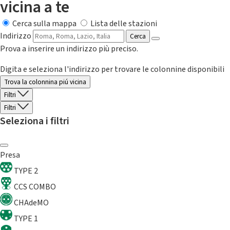
vicina a te
Cerca sulla mappa
Lista delle stazioni
Indirizzo
Cerca
Prova a inserire un indirizzo più preciso.
Digita e seleziona l'indirizzo per trovare le colonnine disponibili
Trova la colonnina piú vicina
Filtri
Filtri
Seleziona i filtri
Presa
TYPE 2
CCS COMBO
CHAdeMO
TYPE 1