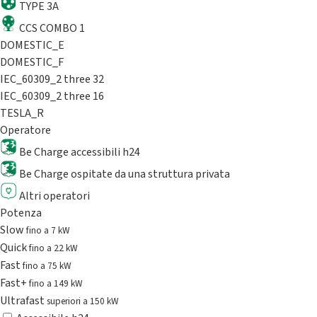
TYPE 3A
CCS COMBO 1
DOMESTIC_E
DOMESTIC_F
IEC_60309_2 three 32
IEC_60309_2 three 16
TESLA_R
Operatore
Be Charge accessibili h24
Be Charge ospitate da una struttura privata
Altri operatori
Potenza
Slow
fino a 7 kW
Quick
fino a 22 kW
Fast
fino a 75 kW
Fast+
fino a 149 kW
Ultrafast
superiori a 150 kW