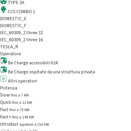
TYPE 3A
CCS COMBO 1
DOMESTIC_E
DOMESTIC_F
IEC_60309_2 three 32
IEC_60309_2 three 16
TESLA_R
Operatore
Be Charge accessibili h24
Be Charge ospitate da una struttura privata
Altri operatori
Potenza
Slow
fino a 7 kW
Quick
fino a 22 kW
Fast
fino a 75 kW
Fast+
fino a 149 kW
Ultrafast
superiori a 150 kW