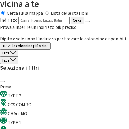
vicina a te
Cerca sulla mappa
Lista delle stazioni
Indirizzo
Cerca
Prova a inserire un indirizzo più preciso.
Digita e seleziona l'indirizzo per trovare le colonnine disponibili
Trova la colonnina piú vicina
Filtri
Filtri
Seleziona i filtri
Presa
TYPE 2
CCS COMBO
CHAdeMO
TYPE 1