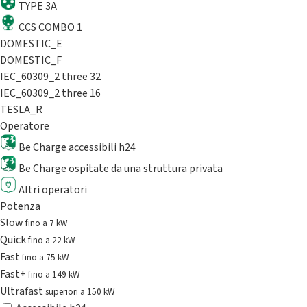
TYPE 3A
CCS COMBO 1
DOMESTIC_E
DOMESTIC_F
IEC_60309_2 three 32
IEC_60309_2 three 16
TESLA_R
Operatore
Be Charge accessibili h24
Be Charge ospitate da una struttura privata
Altri operatori
Potenza
Slow
fino a 7 kW
Quick
fino a 22 kW
Fast
fino a 75 kW
Fast+
fino a 149 kW
Ultrafast
superiori a 150 kW