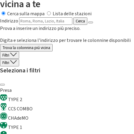
vicina a te
Cerca sulla mappa
Lista delle stazioni
Indirizzo
Cerca
Prova a inserire un indirizzo più preciso.
Digita e seleziona l'indirizzo per trovare le colonnine disponibili
Trova la colonnina piú vicina
Filtri
Filtri
Seleziona i filtri
Presa
TYPE 2
CCS COMBO
CHAdeMO
TYPE 1