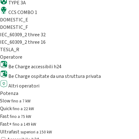
TYPE 3A
CCS COMBO 1
DOMESTIC_E
DOMESTIC_F
IEC_60309_2 three 32
IEC_60309_2 three 16
TESLA_R
Operatore
Be Charge accessibili h24
Be Charge ospitate da una struttura privata
Altri operatori
Potenza
Slow
fino a 7 kW
Quick
fino a 22 kW
Fast
fino a 75 kW
Fast+
fino a 149 kW
Ultrafast
superiori a 150 kW