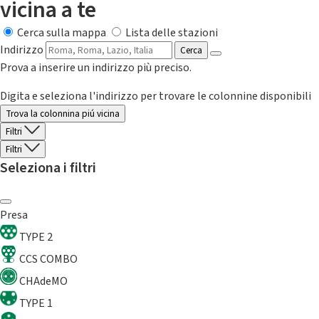
vicina a te
Cerca sulla mappa
Lista delle stazioni
Indirizzo
Cerca
Prova a inserire un indirizzo più preciso.
Digita e seleziona l'indirizzo per trovare le colonnine disponibili
Trova la colonnina piú vicina
Filtri
Filtri
Seleziona i filtri
Presa
TYPE 2
CCS COMBO
CHAdeMO
TYPE 1