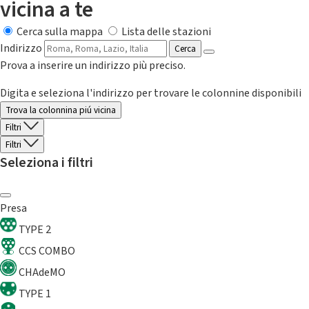
vicina a te
Cerca sulla mappa
Lista delle stazioni
Indirizzo
Cerca
Prova a inserire un indirizzo più preciso.
Digita e seleziona l'indirizzo per trovare le colonnine disponibili
Trova la colonnina piú vicina
Filtri
Filtri
Seleziona i filtri
Presa
TYPE 2
CCS COMBO
CHAdeMO
TYPE 1