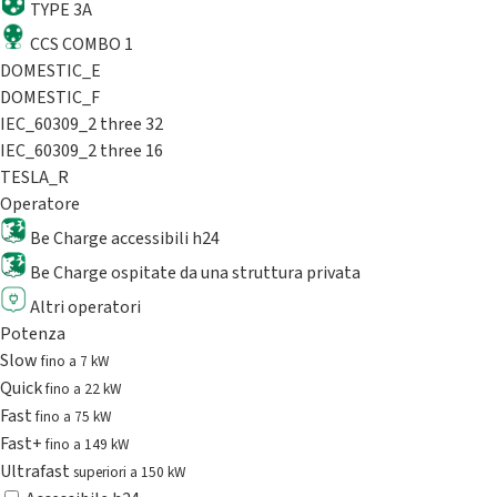
TYPE 3A
CCS COMBO 1
DOMESTIC_E
DOMESTIC_F
IEC_60309_2 three 32
IEC_60309_2 three 16
TESLA_R
Operatore
Be Charge accessibili h24
Be Charge ospitate da una struttura privata
Altri operatori
Potenza
Slow
fino a 7 kW
Quick
fino a 22 kW
Fast
fino a 75 kW
Fast+
fino a 149 kW
Ultrafast
superiori a 150 kW