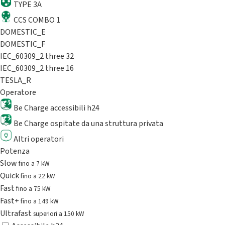
TYPE 3A
CCS COMBO 1
DOMESTIC_E
DOMESTIC_F
IEC_60309_2 three 32
IEC_60309_2 three 16
TESLA_R
Operatore
Be Charge accessibili h24
Be Charge ospitate da una struttura privata
Altri operatori
Potenza
Slow
fino a 7 kW
Quick
fino a 22 kW
Fast
fino a 75 kW
Fast+
fino a 149 kW
Ultrafast
superiori a 150 kW