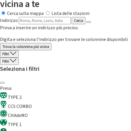
vicina a te
Cerca sulla mappa
Lista delle stazioni
Indirizzo
Cerca
Prova a inserire un indirizzo più preciso.
Digita e seleziona l'indirizzo per trovare le colonnine disponibili
Trova la colonnina piú vicina
Filtri
Filtri
Seleziona i filtri
Presa
TYPE 2
CCS COMBO
CHAdeMO
TYPE 1