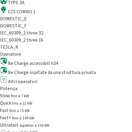
TYPE 3A
CCS COMBO 1
DOMESTIC_E
DOMESTIC_F
IEC_60309_2 three 32
IEC_60309_2 three 16
TESLA_R
Operatore
Be Charge accessibili h24
Be Charge ospitate da una struttura privata
Altri operatori
Potenza
Slow
fino a 7 kW
Quick
fino a 22 kW
Fast
fino a 75 kW
Fast+
fino a 149 kW
Ultrafast
superiori a 150 kW