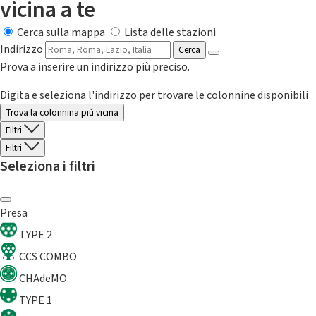
vicina a te
Cerca sulla mappa
Lista delle stazioni
Indirizzo
Cerca
Prova a inserire un indirizzo più preciso.
Digita e seleziona l'indirizzo per trovare le colonnine disponibili
Trova la colonnina piú vicina
Filtri
Filtri
Seleziona i filtri
Presa
TYPE 2
CCS COMBO
CHAdeMO
TYPE 1