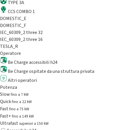
TYPE 3A
CCS COMBO 1
DOMESTIC_E
DOMESTIC_F
IEC_60309_2 three 32
IEC_60309_2 three 16
TESLA_R
Operatore
Be Charge accessibili h24
Be Charge ospitate da una struttura privata
Altri operatori
Potenza
Slow
fino a 7 kW
Quick
fino a 22 kW
Fast
fino a 75 kW
Fast+
fino a 149 kW
Ultrafast
superiori a 150 kW