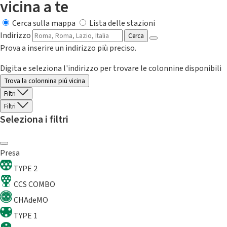
vicina a te
Cerca sulla mappa
Lista delle stazioni
Indirizzo
Cerca
Prova a inserire un indirizzo più preciso.
Digita e seleziona l'indirizzo per trovare le colonnine disponibili
Trova la colonnina piú vicina
Filtri
Filtri
Seleziona i filtri
Presa
TYPE 2
CCS COMBO
CHAdeMO
TYPE 1