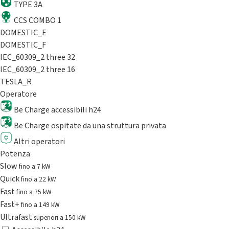
TYPE 3A
CCS COMBO 1
DOMESTIC_E
DOMESTIC_F
IEC_60309_2 three 32
IEC_60309_2 three 16
TESLA_R
Operatore
Be Charge accessibili h24
Be Charge ospitate da una struttura privata
Altri operatori
Potenza
Slow
fino a 7 kW
Quick
fino a 22 kW
Fast
fino a 75 kW
Fast+
fino a 149 kW
Ultrafast
superiori a 150 kW