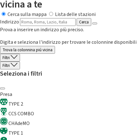
vicina a te
Cerca sulla mappa
Lista delle stazioni
Indirizzo
Cerca
Prova a inserire un indirizzo più preciso.
Digita e seleziona l'indirizzo per trovare le colonnine disponibili
Trova la colonnina piú vicina
Filtri
Filtri
Seleziona i filtri
Presa
TYPE 2
CCS COMBO
CHAdeMO
TYPE 1