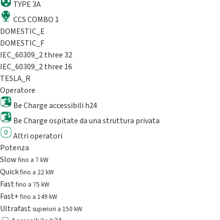
TYPE 3A
CCS COMBO 1
DOMESTIC_E
DOMESTIC_F
IEC_60309_2 three 32
IEC_60309_2 three 16
TESLA_R
Operatore
Be Charge accessibili h24
Be Charge ospitate da una struttura privata
Altri operatori
Potenza
Slow
fino a 7 kW
Quick
fino a 22 kW
Fast
fino a 75 kW
Fast+
fino a 149 kW
Ultrafast
superiori a 150 kW