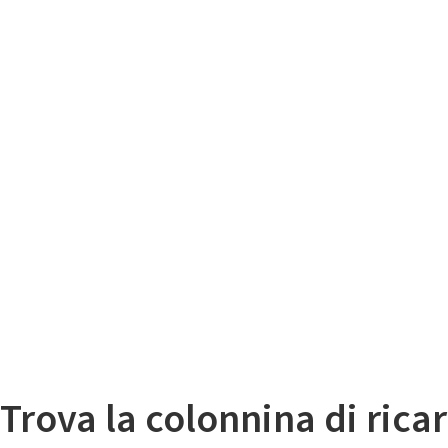
Il
Mappa colonnine di ricarica auto elettriche
Trova la colonnina di ricar