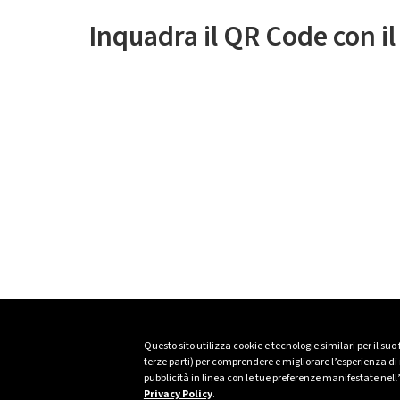
Inquadra il QR Code con i
Questo sito utilizza cookie e tecnologie similari per il suo
terze parti) per comprendere e migliorare l’esperienza di n
pubblicità in linea con le tue preferenze manifestate nell
Privacy Policy
.