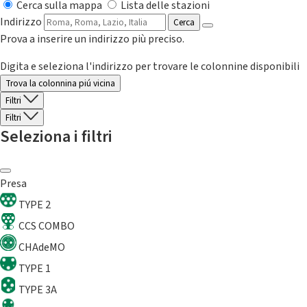
Cerca sulla mappa
Lista delle stazioni
Indirizzo
Cerca
Prova a inserire un indirizzo più preciso.
Digita e seleziona l'indirizzo per trovare le colonnine disponibili
Trova la colonnina piú vicina
Filtri
Filtri
Seleziona i filtri
Presa
TYPE 2
CCS COMBO
CHAdeMO
TYPE 1
TYPE 3A