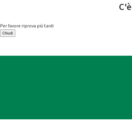
C'è
Per favore riprova piú tardi
Chiudi