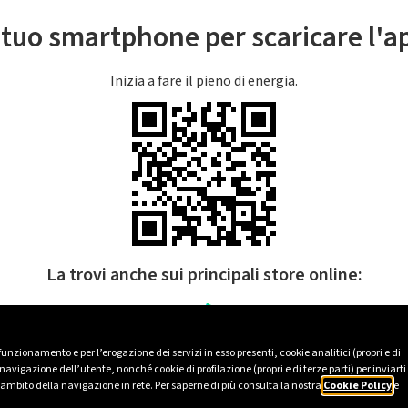
l tuo smartphone per scaricare l'
Inizia a fare il pieno di energia.
La trovi anche sui principali store online:
 funzionamento e per l’erogazione dei servizi in esso presenti, cookie analitici (propri e di
avigazione dell’utente, nonché cookie di profilazione (propri e di terze parti) per inviarti
’ambito della navigazione in rete. Per saperne di più consulta la nostra
Cookie Policy
e