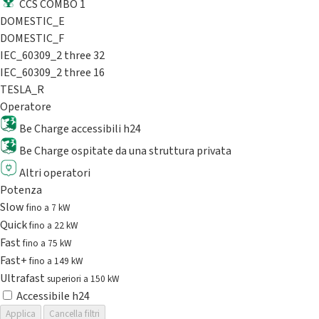
CCS COMBO 1
DOMESTIC_E
DOMESTIC_F
IEC_60309_2 three 32
IEC_60309_2 three 16
TESLA_R
Operatore
Be Charge accessibili h24
Be Charge ospitate da una struttura privata
Altri operatori
Potenza
Slow
fino a 7 kW
Quick
fino a 22 kW
Fast
fino a 75 kW
Fast+
fino a 149 kW
Ultrafast
superiori a 150 kW
Accessibile h24
Applica
Cancella filtri