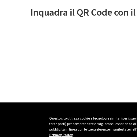
Inquadra il QR Code con i
Questo sito utilizza cookie e tecnologie similari per il suo
terze parti) per comprendere e migliorare l’esperienza di n
pubblicità in linea con le tue preferenze manifestate nell
Privacy Policy
.