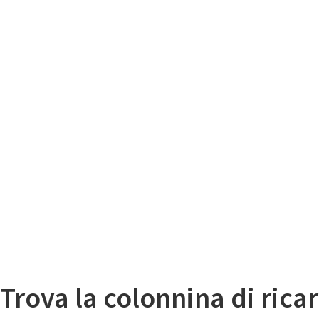
Il
Mappa colonnine di ricarica auto elettriche
Trova la colonnina di ricar