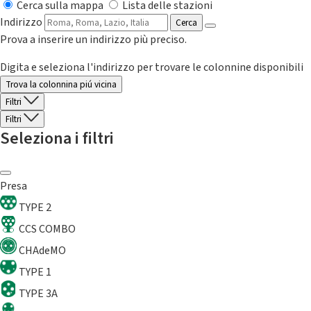
Cerca sulla mappa
Lista delle stazioni
Indirizzo
Cerca
Prova a inserire un indirizzo più preciso.
Digita e seleziona l'indirizzo per trovare le colonnine disponibili
Trova la colonnina piú vicina
Filtri
Filtri
Seleziona i filtri
Presa
TYPE 2
CCS COMBO
CHAdeMO
TYPE 1
TYPE 3A