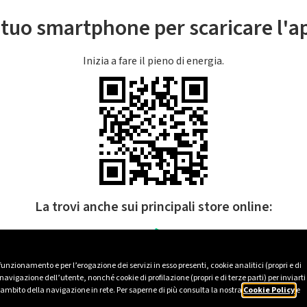
l tuo smartphone per scaricare l'
Inizia a fare il pieno di energia.
La trovi anche sui principali store online:
 funzionamento e per l’erogazione dei servizi in esso presenti, cookie analitici (propri e di
avigazione dell’utente, nonché cookie di profilazione (propri e di terze parti) per inviarti
’ambito della navigazione in rete. Per saperne di più consulta la nostra
Cookie Policy
e