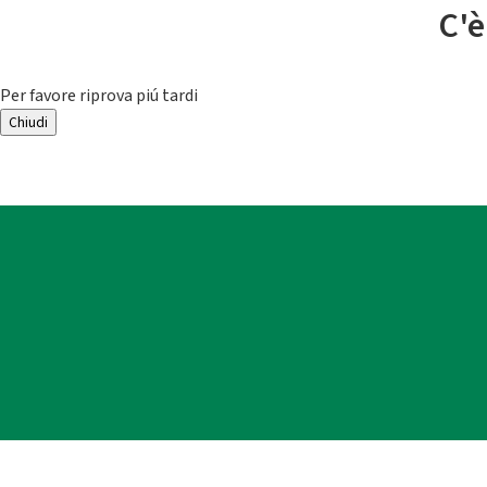
C'è
Per favore riprova piú tardi
Chiudi