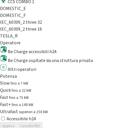
CCS COMBO 1
DOMESTIC_E
DOMESTIC_F
IEC_60309_2 three 32
IEC_60309_2 three 16
TESLA_R
Operatore
Be Charge accessibili h24
Be Charge ospitate da una struttura privata
Altri operatori
Potenza
Slow
fino a 7 kW
Quick
fino a 22 kW
Fast
fino a 75 kW
Fast+
fino a 149 kW
Ultrafast
superiori a 150 kW
Accessibile h24
Applica
Cancella filtri