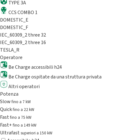
TYPE 3A
CCS COMBO 1
DOMESTIC_E
DOMESTIC_F
IEC_60309_2 three 32
IEC_60309_2 three 16
TESLA_R
Operatore
Be Charge accessibili h24
Be Charge ospitate da una struttura privata
Altri operatori
Potenza
Slow
fino a 7 kW
Quick
fino a 22 kW
Fast
fino a 75 kW
Fast+
fino a 149 kW
Ultrafast
superiori a 150 kW