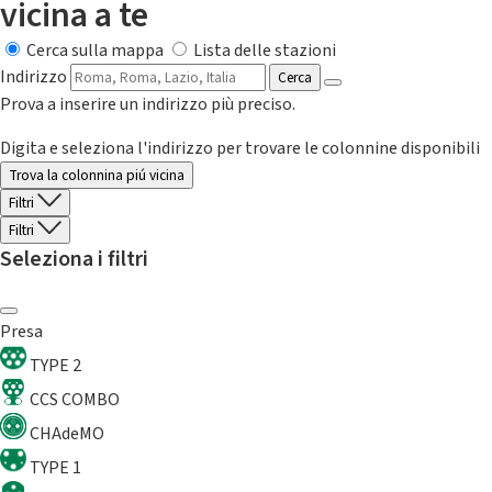
vicina a te
Cerca sulla mappa
Lista delle stazioni
Indirizzo
Cerca
Prova a inserire un indirizzo più preciso.
Digita e seleziona l'indirizzo per trovare le colonnine disponibili
Trova la colonnina piú vicina
Filtri
Filtri
Seleziona i filtri
Presa
TYPE 2
CCS COMBO
CHAdeMO
TYPE 1