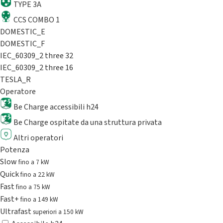
TYPE 3A
CCS COMBO 1
DOMESTIC_E
DOMESTIC_F
IEC_60309_2 three 32
IEC_60309_2 three 16
TESLA_R
Operatore
Be Charge accessibili h24
Be Charge ospitate da una struttura privata
Altri operatori
Potenza
Slow
fino a 7 kW
Quick
fino a 22 kW
Fast
fino a 75 kW
Fast+
fino a 149 kW
Ultrafast
superiori a 150 kW