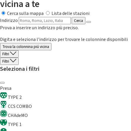
vicina a te
Cerca sulla mappa
Lista delle stazioni
Indirizzo
Cerca
Prova a inserire un indirizzo più preciso.
Digita e seleziona l'indirizzo per trovare le colonnine disponibili
Trova la colonnina piú vicina
Filtri
Filtri
Seleziona i filtri
Presa
TYPE 2
CCS COMBO
CHAdeMO
TYPE 1