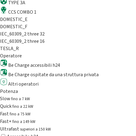
TYPE 3A
CCS COMBO 1
DOMESTIC_E
DOMESTIC_F
IEC_60309_2 three 32
IEC_60309_2 three 16
TESLA_R
Operatore
Be Charge accessibili h24
Be Charge ospitate da una struttura privata
Altri operatori
Potenza
Slow
fino a 7 kW
Quick
fino a 22 kW
Fast
fino a 75 kW
Fast+
fino a 149 kW
Ultrafast
superiori a 150 kW