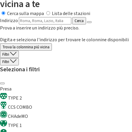
vicina a te
Cerca sulla mappa
Lista delle stazioni
Indirizzo
Cerca
Prova a inserire un indirizzo più preciso.
Digita e seleziona l'indirizzo per trovare le colonnine disponibili
Trova la colonnina piú vicina
Filtri
Filtri
Seleziona i filtri
Presa
TYPE 2
CCS COMBO
CHAdeMO
TYPE 1