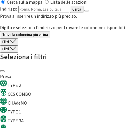
Cerca sulla mappa
Lista delle stazioni
Indirizzo
Cerca
Prova a inserire un indirizzo più preciso.
Digita e seleziona l'indirizzo per trovare le colonnine disponibili
Trova la colonnina piú vicina
Filtri
Filtri
Seleziona i filtri
Presa
TYPE 2
CCS COMBO
CHAdeMO
TYPE 1
TYPE 3A