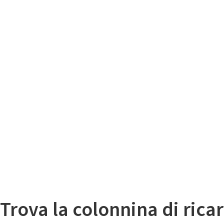
Il
Mappa colonnine di ricarica auto elettriche
Trova la colonnina di ricar