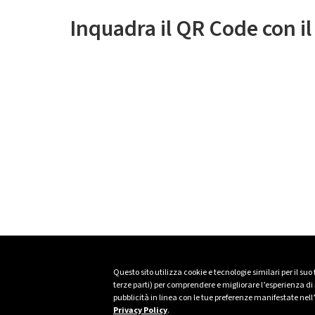
Inquadra il QR Code con i
Questo sito utilizza cookie e tecnologie similari per il suo
terze parti) per comprendere e migliorare l’esperienza di n
pubblicità in linea con le tue preferenze manifestate nell
Privacy Policy
.