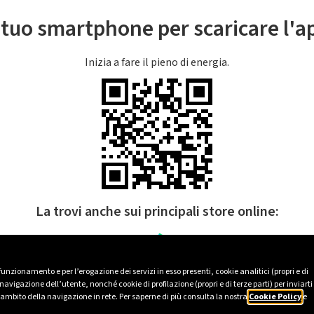
l tuo smartphone per scaricare l'
Inizia a fare il pieno di energia.
La trovi anche sui principali store online:
 funzionamento e per l’erogazione dei servizi in esso presenti, cookie analitici (propri e di
avigazione dell’utente, nonché cookie di profilazione (propri e di terze parti) per inviarti
’ambito della navigazione in rete. Per saperne di più consulta la nostra
Cookie Policy
e