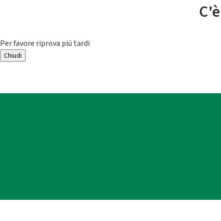
C'è
Per favore riprova piú tardi
Chiudi