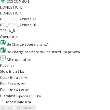
CCS COMBO 1
DOMESTIC_E
DOMESTIC_F
IEC_60309_2 three 32
IEC_60309_2 three 16
TESLA_R
Operatore
Be Charge accessibili h24
Be Charge ospitate da una struttura privata
Altri operatori
Potenza
Slow
fino a 7 kW
Quick
fino a 22 kW
Fast
fino a 75 kW
Fast+
fino a 149 kW
Ultrafast
superiori a 150 kW
Accessibile h24
Applica
Cancella filtri