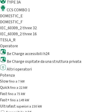
TYPE 3A
CCS COMBO 1
DOMESTIC_E
DOMESTIC_F
IEC_60309_2 three 32
IEC_60309_2 three 16
TESLA_R
Operatore
Be Charge accessibili h24
Be Charge ospitate da una struttura privata
Altri operatori
Potenza
Slow
fino a 7 kW
Quick
fino a 22 kW
Fast
fino a 75 kW
Fast+
fino a 149 kW
Ultrafast
superiori a 150 kW