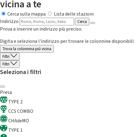
vicina a te
Cerca sulla mappa
Lista delle stazioni
Indirizzo
Cerca
Prova a inserire un indirizzo più preciso.
Digita e seleziona l'indirizzo per trovare le colonnine disponibili
Trova la colonnina piú vicina
Filtri
Filtri
Seleziona i filtri
Presa
TYPE 2
CCS COMBO
CHAdeMO
TYPE 1