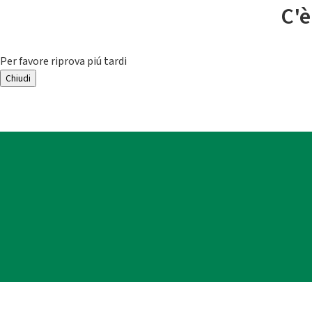
C'è
Per favore riprova piú tardi
Chiudi