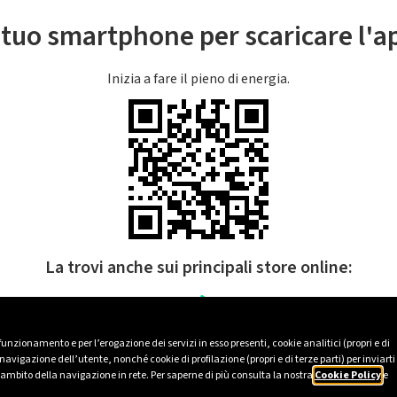
l tuo smartphone per scaricare l'
Inizia a fare il pieno di energia.
La trovi anche sui principali store online:
 funzionamento e per l’erogazione dei servizi in esso presenti, cookie analitici (propri e di
avigazione dell’utente, nonché cookie di profilazione (propri e di terze parti) per inviarti
’ambito della navigazione in rete. Per saperne di più consulta la nostra
Cookie Policy
e