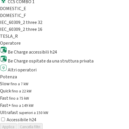
CCS COMBO 1
DOMESTIC_E
DOMESTIC_F
IEC_60309_2 three 32
IEC_60309_2 three 16
TESLA_R
Operatore
Be Charge accessibili h24
Be Charge ospitate da una struttura privata
Altri operatori
Potenza
Slow
fino a 7 kW
Quick
fino a 22 kW
Fast
fino a 75 kW
Fast+
fino a 149 kW
Ultrafast
superiori a 150 kW
Accessibile h24
Applica
Cancella filtri