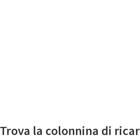
Il
Mappa colonnine di ricarica auto elettriche
Trova la colonnina di ricar