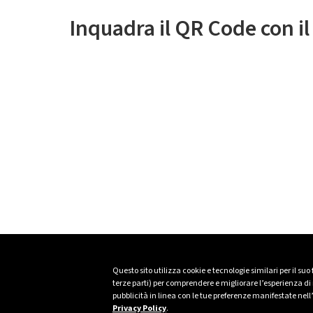
Inquadra il QR Code con i
Questo sito utilizza cookie e tecnologie similari per il suo
terze parti) per comprendere e migliorare l’esperienza di n
pubblicità in linea con le tue preferenze manifestate nell
Privacy Policy
.