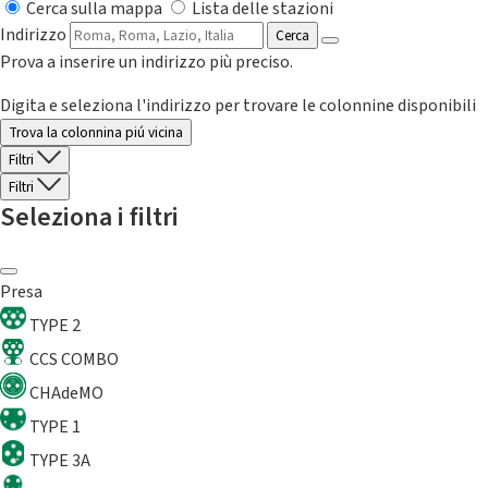
Cerca sulla mappa
Lista delle stazioni
Indirizzo
Cerca
Prova a inserire un indirizzo più preciso.
Digita e seleziona l'indirizzo per trovare le colonnine disponibili
Trova la colonnina piú vicina
Filtri
Filtri
Seleziona i filtri
Presa
TYPE 2
CCS COMBO
CHAdeMO
TYPE 1
TYPE 3A