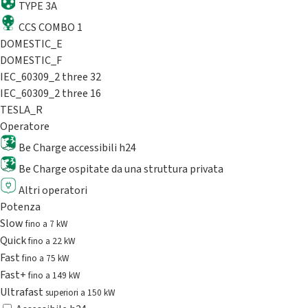
TYPE 3A
CCS COMBO 1
DOMESTIC_E
DOMESTIC_F
IEC_60309_2 three 32
IEC_60309_2 three 16
TESLA_R
Operatore
Be Charge accessibili h24
Be Charge ospitate da una struttura privata
Altri operatori
Potenza
Slow
fino a 7 kW
Quick
fino a 22 kW
Fast
fino a 75 kW
Fast+
fino a 149 kW
Ultrafast
superiori a 150 kW