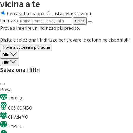
vicina a te
Cerca sulla mappa
Lista delle stazioni
Indirizzo
Cerca
Prova a inserire un indirizzo più preciso.
Digita e seleziona l'indirizzo per trovare le colonnine disponibili
Trova la colonnina piú vicina
Filtri
Filtri
Seleziona i filtri
Presa
TYPE 2
CCS COMBO
CHAdeMO
TYPE 1