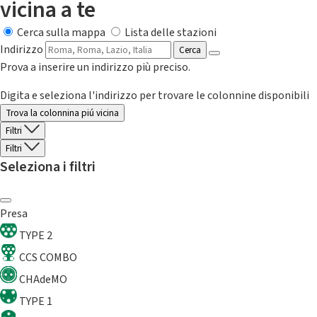
vicina a te
Cerca sulla mappa
Lista delle stazioni
Indirizzo
Cerca
Prova a inserire un indirizzo più preciso.
Digita e seleziona l'indirizzo per trovare le colonnine disponibili
Trova la colonnina piú vicina
Filtri
Filtri
Seleziona i filtri
Presa
TYPE 2
CCS COMBO
CHAdeMO
TYPE 1