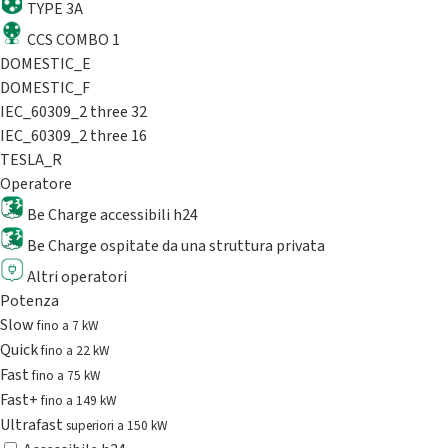
TYPE 3A
CCS COMBO 1
DOMESTIC_E
DOMESTIC_F
IEC_60309_2 three 32
IEC_60309_2 three 16
TESLA_R
Operatore
Be Charge accessibili h24
Be Charge ospitate da una struttura privata
Altri operatori
Potenza
Slow
fino a 7 kW
Quick
fino a 22 kW
Fast
fino a 75 kW
Fast+
fino a 149 kW
Ultrafast
superiori a 150 kW