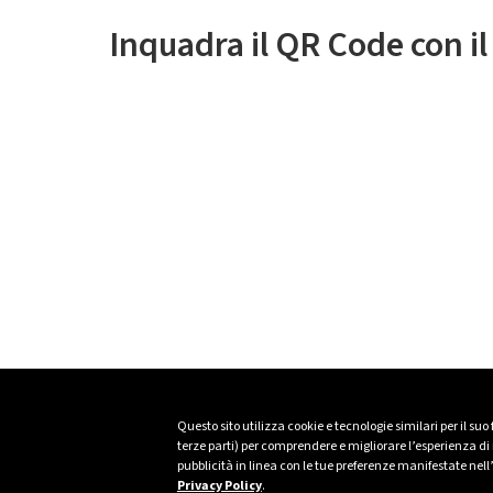
Inquadra il QR Code con i
Questo sito utilizza cookie e tecnologie similari per il suo
terze parti) per comprendere e migliorare l’esperienza di n
pubblicità in linea con le tue preferenze manifestate nell
Privacy Policy
.