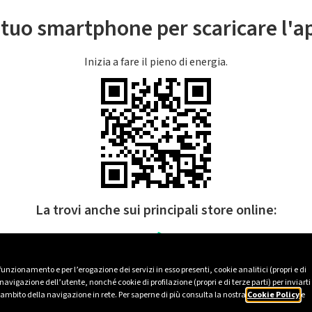
l tuo smartphone per scaricare l'
Inizia a fare il pieno di energia.
La trovi anche sui principali store online:
 funzionamento e per l’erogazione dei servizi in esso presenti, cookie analitici (propri e di
avigazione dell’utente, nonché cookie di profilazione (propri e di terze parti) per inviarti
’ambito della navigazione in rete. Per saperne di più consulta la nostra
Cookie Policy
e