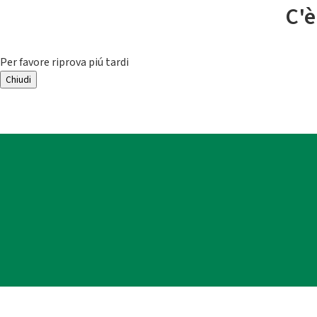
C'è
Per favore riprova piú tardi
Chiudi