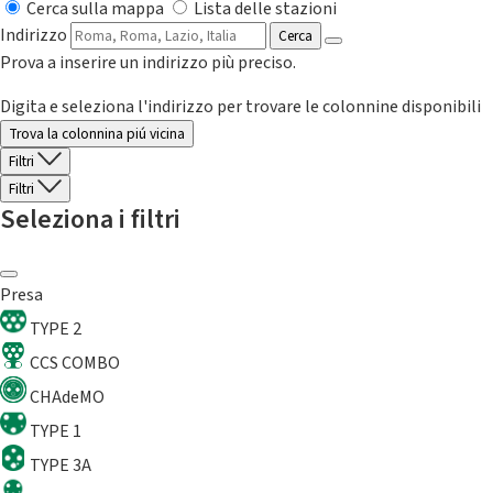
Cerca sulla mappa
Lista delle stazioni
Indirizzo
Cerca
Prova a inserire un indirizzo più preciso.
Digita e seleziona l'indirizzo per trovare le colonnine disponibili
Trova la colonnina piú vicina
Filtri
Filtri
Seleziona i filtri
Presa
TYPE 2
CCS COMBO
CHAdeMO
TYPE 1
TYPE 3A