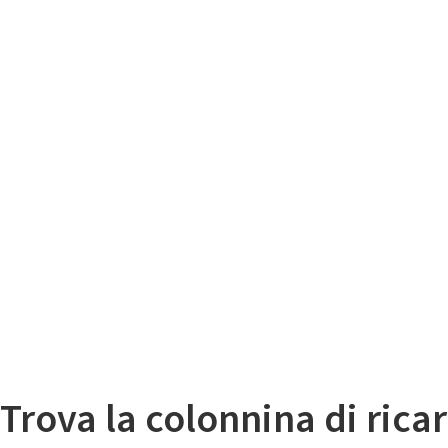
Il
Mappa colonnine di ricarica auto elettriche
Trova la colonnina di ricar