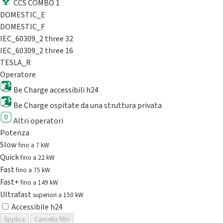
CCS COMBO 1
DOMESTIC_E
DOMESTIC_F
IEC_60309_2 three 32
IEC_60309_2 three 16
TESLA_R
Operatore
Be Charge accessibili h24
Be Charge ospitate da una struttura privata
Altri operatori
Potenza
Slow
fino a 7 kW
Quick
fino a 22 kW
Fast
fino a 75 kW
Fast+
fino a 149 kW
Ultrafast
superiori a 150 kW
Accessibile h24
Applica
Cancella filtri