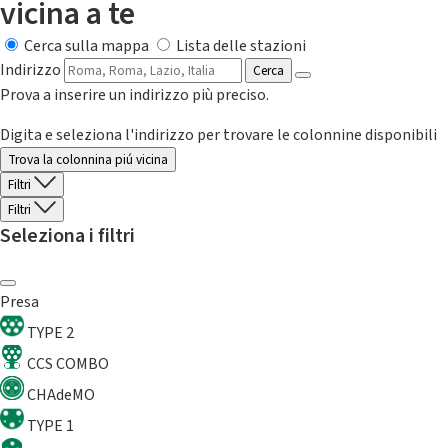
vicina a te
Cerca sulla mappa
Lista delle stazioni
Indirizzo
Cerca
Prova a inserire un indirizzo più preciso.
Digita e seleziona l'indirizzo per trovare le colonnine disponibili
Trova la colonnina piú vicina
Filtri
Filtri
Seleziona i filtri
Presa
TYPE 2
CCS COMBO
CHAdeMO
TYPE 1