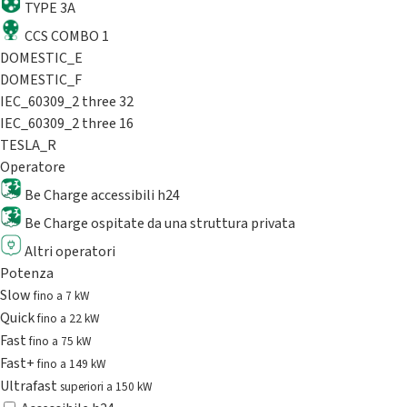
TYPE 3A
CCS COMBO 1
DOMESTIC_E
DOMESTIC_F
IEC_60309_2 three 32
IEC_60309_2 three 16
TESLA_R
Operatore
Be Charge accessibili h24
Be Charge ospitate da una struttura privata
Altri operatori
Potenza
Slow
fino a 7 kW
Quick
fino a 22 kW
Fast
fino a 75 kW
Fast+
fino a 149 kW
Ultrafast
superiori a 150 kW