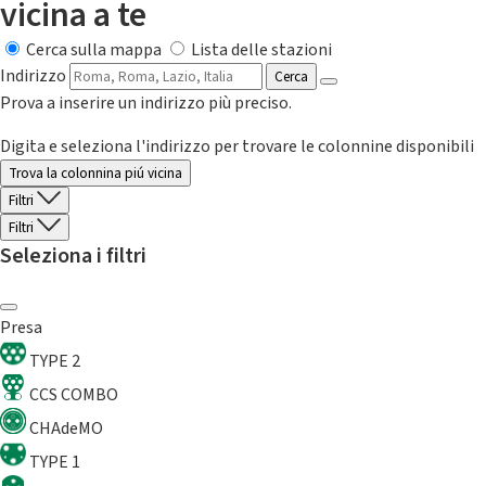
vicina a te
Cerca sulla mappa
Lista delle stazioni
Indirizzo
Cerca
Prova a inserire un indirizzo più preciso.
Digita e seleziona l'indirizzo per trovare le colonnine disponibili
Trova la colonnina piú vicina
Filtri
Filtri
Seleziona i filtri
Presa
TYPE 2
CCS COMBO
CHAdeMO
TYPE 1