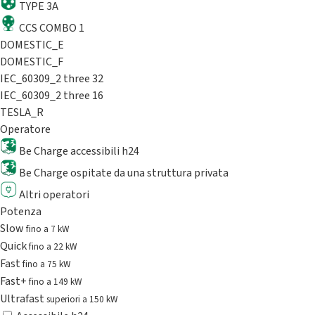
TYPE 3A
CCS COMBO 1
DOMESTIC_E
DOMESTIC_F
IEC_60309_2 three 32
IEC_60309_2 three 16
TESLA_R
Operatore
Be Charge accessibili h24
Be Charge ospitate da una struttura privata
Altri operatori
Potenza
Slow
fino a 7 kW
Quick
fino a 22 kW
Fast
fino a 75 kW
Fast+
fino a 149 kW
Ultrafast
superiori a 150 kW