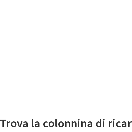
Il
Mappa colonnine di ricarica auto elettriche
Trova la colonnina di ricar