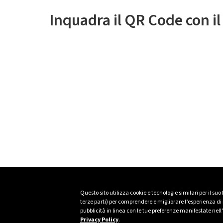
Inquadra il QR Code con i
Questo sito utilizza cookie e tecnologie similari per il suo
terze parti) per comprendere e migliorare l’esperienza di n
pubblicità in linea con le tue preferenze manifestate nell
Privacy Policy
.