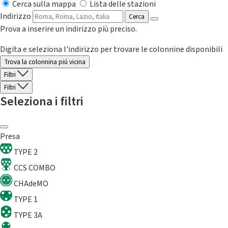
Cerca sulla mappa
Lista delle stazioni
Indirizzo
Cerca
Prova a inserire un indirizzo più preciso.
Digita e seleziona l'indirizzo per trovare le colonnine disponibili
Trova la colonnina piú vicina
Filtri
Filtri
Seleziona i filtri
Presa
TYPE 2
CCS COMBO
CHAdeMO
TYPE 1
TYPE 3A