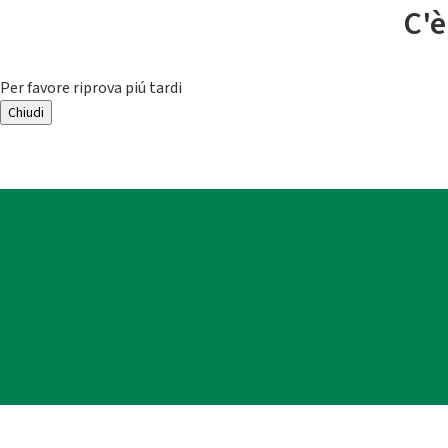
C'è
Per favore riprova piú tardi
Chiudi