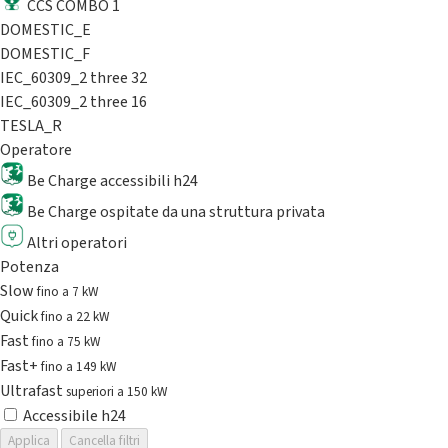
CCS COMBO 1
DOMESTIC_E
DOMESTIC_F
IEC_60309_2 three 32
IEC_60309_2 three 16
TESLA_R
Operatore
Be Charge accessibili h24
Be Charge ospitate da una struttura privata
Altri operatori
Potenza
Slow
fino a 7 kW
Quick
fino a 22 kW
Fast
fino a 75 kW
Fast+
fino a 149 kW
Ultrafast
superiori a 150 kW
Accessibile h24
Applica
Cancella filtri