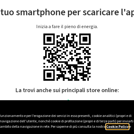
l tuo smartphone per scaricare l'
Inizia a fare il pieno di energia.
La trovi anche sui principali store online:
 funzionamento e per l’erogazione dei servizi in esso presenti, cookie analitici (propri e di
avigazione dell’utente, nonché cookie di profilazione (propri e di terze parti) per inviarti
’ambito della navigazione in rete. Per saperne di più consulta la nostra
Cookie Policy
e