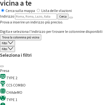
vicina a te
Cerca sulla mappa
Lista delle stazioni
Indirizzo
Cerca
Prova a inserire un indirizzo più preciso.
Digita e seleziona l'indirizzo per trovare le colonnine disponibili
Trova la colonnina piú vicina
Filtri
Filtri
Seleziona i filtri
Presa
TYPE 2
CCS COMBO
CHAdeMO
TYPE 1