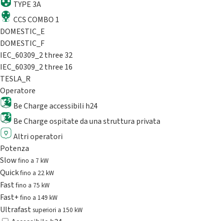
TYPE 3A
CCS COMBO 1
DOMESTIC_E
DOMESTIC_F
IEC_60309_2 three 32
IEC_60309_2 three 16
TESLA_R
Operatore
Be Charge accessibili h24
Be Charge ospitate da una struttura privata
Altri operatori
Potenza
Slow
fino a 7 kW
Quick
fino a 22 kW
Fast
fino a 75 kW
Fast+
fino a 149 kW
Ultrafast
superiori a 150 kW