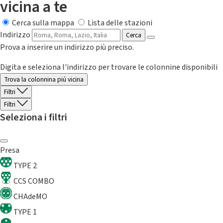
vicina a te
Cerca sulla mappa
Lista delle stazioni
Indirizzo
Cerca
Prova a inserire un indirizzo più preciso.
Digita e seleziona l'indirizzo per trovare le colonnine disponibili
Trova la colonnina piú vicina
Filtri
Filtri
Seleziona i filtri
Presa
TYPE 2
CCS COMBO
CHAdeMO
TYPE 1