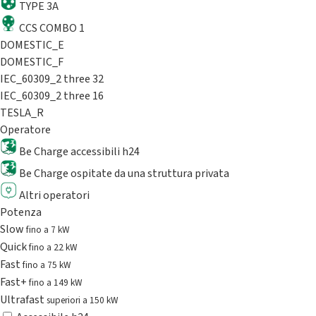
TYPE 3A
CCS COMBO 1
DOMESTIC_E
DOMESTIC_F
IEC_60309_2 three 32
IEC_60309_2 three 16
TESLA_R
Operatore
Be Charge accessibili h24
Be Charge ospitate da una struttura privata
Altri operatori
Potenza
Slow
fino a 7 kW
Quick
fino a 22 kW
Fast
fino a 75 kW
Fast+
fino a 149 kW
Ultrafast
superiori a 150 kW