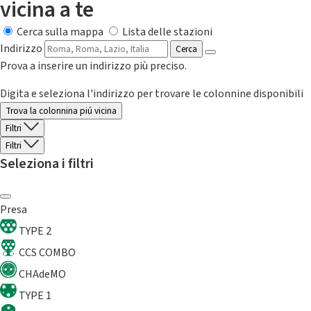
vicina a te
Cerca sulla mappa
Lista delle stazioni
Indirizzo
Cerca
Prova a inserire un indirizzo più preciso.
Digita e seleziona l'indirizzo per trovare le colonnine disponibili
Trova la colonnina piú vicina
Filtri
Filtri
Seleziona i filtri
Presa
TYPE 2
CCS COMBO
CHAdeMO
TYPE 1