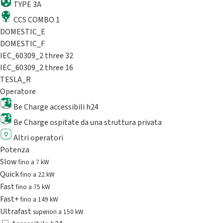
TYPE 3A
CCS COMBO 1
DOMESTIC_E
DOMESTIC_F
IEC_60309_2 three 32
IEC_60309_2 three 16
TESLA_R
Operatore
Be Charge accessibili h24
Be Charge ospitate da una struttura privata
Altri operatori
Potenza
Slow
fino a 7 kW
Quick
fino a 22 kW
Fast
fino a 75 kW
Fast+
fino a 149 kW
Ultrafast
superiori a 150 kW