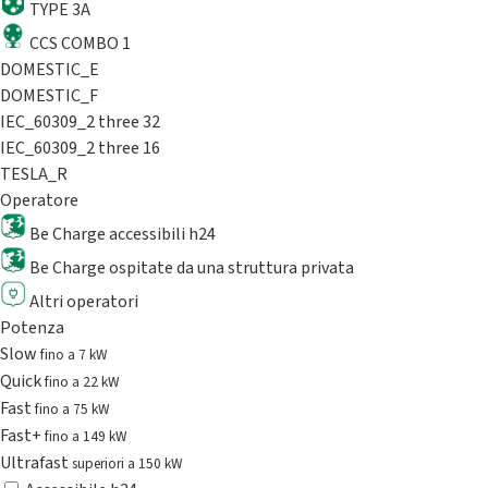
TYPE 3A
CCS COMBO 1
DOMESTIC_E
DOMESTIC_F
IEC_60309_2 three 32
IEC_60309_2 three 16
TESLA_R
Operatore
Be Charge accessibili h24
Be Charge ospitate da una struttura privata
Altri operatori
Potenza
Slow
fino a 7 kW
Quick
fino a 22 kW
Fast
fino a 75 kW
Fast+
fino a 149 kW
Ultrafast
superiori a 150 kW