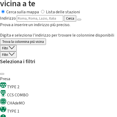
vicina a te
Cerca sulla mappa
Lista delle stazioni
Indirizzo
Cerca
Prova a inserire un indirizzo più preciso.
Digita e seleziona l'indirizzo per trovare le colonnine disponibili
Trova la colonnina piú vicina
Filtri
Filtri
Seleziona i filtri
Presa
TYPE 2
CCS COMBO
CHAdeMO
TYPE 1