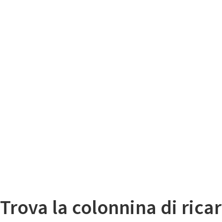
Il
Mappa colonnine di ricarica auto elettriche
Trova la colonnina di ricar