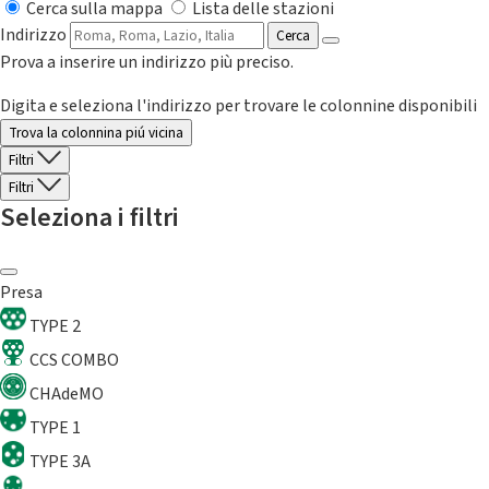
Cerca sulla mappa
Lista delle stazioni
Indirizzo
Cerca
Prova a inserire un indirizzo più preciso.
Digita e seleziona l'indirizzo per trovare le colonnine disponibili
Trova la colonnina piú vicina
Filtri
Filtri
Seleziona i filtri
Presa
TYPE 2
CCS COMBO
CHAdeMO
TYPE 1
TYPE 3A