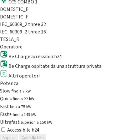
CCS COMBO 1
DOMESTIC_E
DOMESTIC_F
IEC_60309_2 three 32
IEC_60309_2 three 16
TESLA_R
Operatore
Be Charge accessibili h24
Be Charge ospitate da una struttura privata
Altri operatori
Potenza
Slow
fino a 7 kW
Quick
fino a 22 kW
Fast
fino a 75 kW
Fast+
fino a 149 kW
Ultrafast
superiori a 150 kW
Accessibile h24
Applica
Cancella filtri