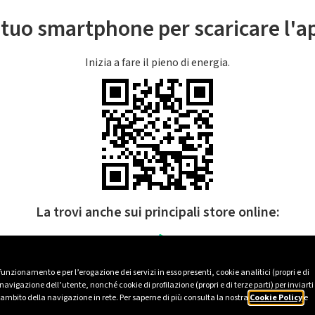
l tuo smartphone per scaricare l'
Inizia a fare il pieno di energia.
La trovi anche sui principali store online:
 funzionamento e per l’erogazione dei servizi in esso presenti, cookie analitici (propri e di
avigazione dell’utente, nonché cookie di profilazione (propri e di terze parti) per inviarti
’ambito della navigazione in rete. Per saperne di più consulta la nostra
Cookie Policy
e