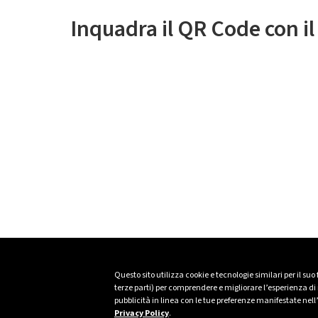
Inquadra il QR Code con i
Questo sito utilizza cookie e tecnologie similari per il suo
terze parti) per comprendere e migliorare l’esperienza di n
pubblicità in linea con le tue preferenze manifestate nell
Privacy Policy
.