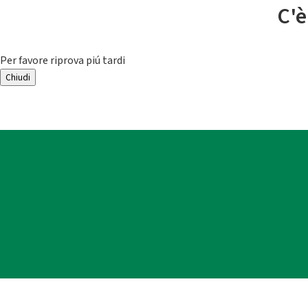
C'è
Per favore riprova piú tardi
Chiudi