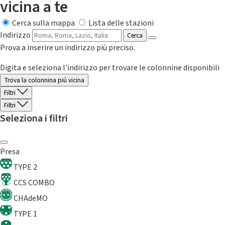
vicina a te
Cerca sulla mappa
Lista delle stazioni
Indirizzo
Cerca
Prova a inserire un indirizzo più preciso.
Digita e seleziona l'indirizzo per trovare le colonnine disponibili
Trova la colonnina piú vicina
Filtri
Filtri
Seleziona i filtri
Presa
TYPE 2
CCS COMBO
CHAdeMO
TYPE 1