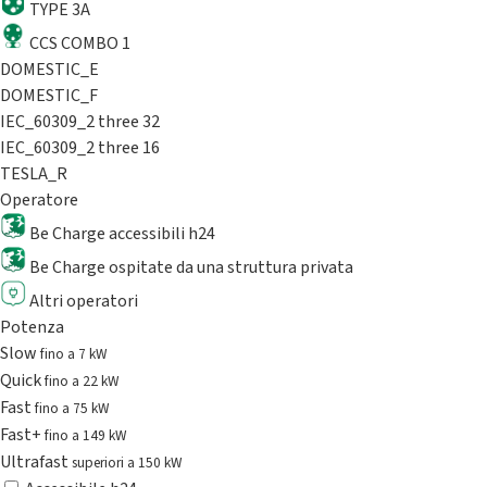
TYPE 3A
CCS COMBO 1
DOMESTIC_E
DOMESTIC_F
IEC_60309_2 three 32
IEC_60309_2 three 16
TESLA_R
Operatore
Be Charge accessibili h24
Be Charge ospitate da una struttura privata
Altri operatori
Potenza
Slow
fino a 7 kW
Quick
fino a 22 kW
Fast
fino a 75 kW
Fast+
fino a 149 kW
Ultrafast
superiori a 150 kW