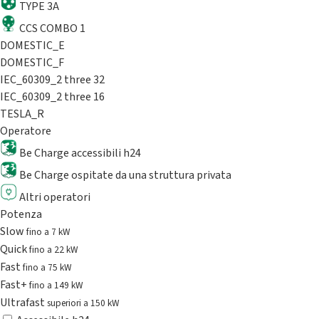
TYPE 3A
CCS COMBO 1
DOMESTIC_E
DOMESTIC_F
IEC_60309_2 three 32
IEC_60309_2 three 16
TESLA_R
Operatore
Be Charge accessibili h24
Be Charge ospitate da una struttura privata
Altri operatori
Potenza
Slow
fino a 7 kW
Quick
fino a 22 kW
Fast
fino a 75 kW
Fast+
fino a 149 kW
Ultrafast
superiori a 150 kW