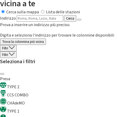
vicina a te
Cerca sulla mappa
Lista delle stazioni
Indirizzo
Cerca
Prova a inserire un indirizzo più preciso.
Digita e seleziona l'indirizzo per trovare le colonnine disponibili
Trova la colonnina piú vicina
Filtri
Filtri
Seleziona i filtri
Presa
TYPE 2
CCS COMBO
CHAdeMO
TYPE 1