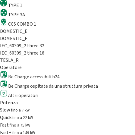
TYPE 1
TYPE 3A
CCS COMBO 1
DOMESTIC_E
DOMESTIC_F
IEC_60309_2 three 32
IEC_60309_2 three 16
TESLA_R
Operatore
Be Charge accessibili h24
Be Charge ospitate da una struttura privata
Altri operatori
Potenza
Slow
fino a 7 kW
Quick
fino a 22 kW
Fast
fino a 75 kW
Fast+
fino a 149 kW