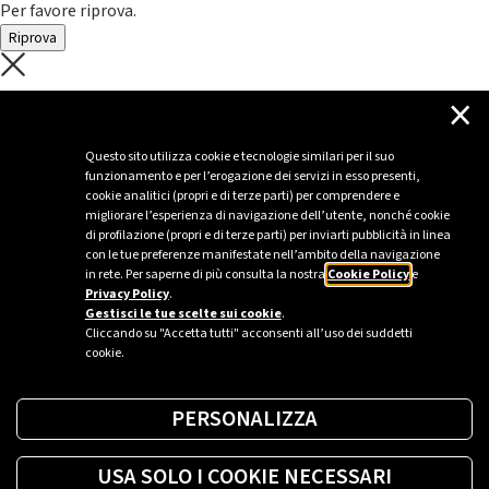
Per favore riprova.
Riprova
C'è un problema con il recupero dei
×
dati.
Questo sito utilizza cookie e tecnologie similari per il suo
funzionamento e per l’erogazione dei servizi in esso presenti,
Per favore riprova piú tardi
cookie analitici (propri e di terze parti) per comprendere e
migliorare l’esperienza di navigazione dell’utente, nonché cookie
Chiudi
di profilazione (propri e di terze parti) per inviarti pubblicità in linea
con le tue preferenze manifestate nell’ambito della navigazione
in rete. Per saperne di più consulta la nostra
Cookie Policy
e
Privacy Policy
.
Sei un’azienda o una PA?
Gestisci le tue scelte sui cookie
.
Cliccando su "Accetta tutti" acconsenti all’uso dei suddetti
cookie.
Trova la soluzione più giusta per te.
PERSONALIZZA
Richiedi una colonnina
USA SOLO I COOKIE NECESSARI