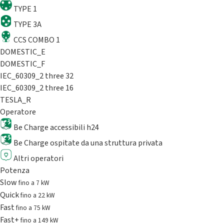
TYPE 1
TYPE 3A
CCS COMBO 1
DOMESTIC_E
DOMESTIC_F
IEC_60309_2 three 32
IEC_60309_2 three 16
TESLA_R
Operatore
Be Charge accessibili h24
Be Charge ospitate da una struttura privata
Altri operatori
Potenza
Slow
fino a 7 kW
Quick
fino a 22 kW
Fast
fino a 75 kW
Fast+
fino a 149 kW