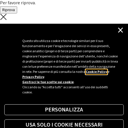
Per favore riprova.
Riprova
C'è un problema con il recupero dei
×
dati.
Questo sito utilizza cookie e tecnologie similari per il suo
funzionamento e per l’erogazione dei servizi in esso presenti,
Per favore riprova piú tardi
cookie analitici (propri e di terze parti) per comprendere e
migliorare l’esperienza di navigazione dell’utente, nonché cookie
Chiudi
di profilazione (propri e di terze parti) per inviarti pubblicità in linea
con le tue preferenze manifestate nell’ambito della navigazione
in rete. Per saperne di più consulta la nostra
Cookie Policy
e
Privacy Policy
.
Sei un’azienda o una PA?
Gestisci le tue scelte sui cookie
.
Cliccando su "Accetta tutti" acconsenti all’uso dei suddetti
cookie.
Trova la soluzione più giusta per te.
PERSONALIZZA
Richiedi una colonnina
USA SOLO I COOKIE NECESSARI