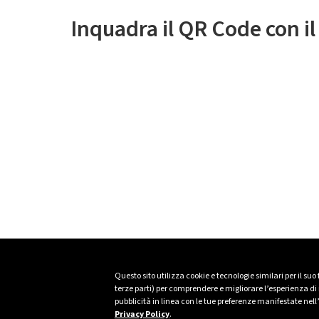
Inquadra il QR Code con i
Questo sito utilizza cookie e tecnologie similari per il suo
terze parti) per comprendere e migliorare l’esperienza di n
pubblicità in linea con le tue preferenze manifestate nell
Privacy Policy
.