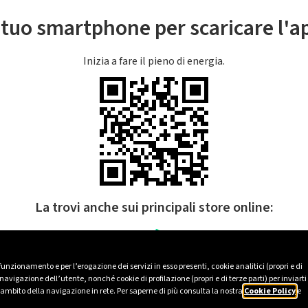
l tuo smartphone per scaricare l'
Inizia a fare il pieno di energia.
La trovi anche sui principali store online:
 funzionamento e per l’erogazione dei servizi in esso presenti, cookie analitici (propri e di
avigazione dell’utente, nonché cookie di profilazione (propri e di terze parti) per inviarti
’ambito della navigazione in rete. Per saperne di più consulta la nostra
Cookie Policy
e