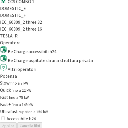
CCS COMBO 1
DOMESTIC_E
DOMESTIC_F
IEC_60309_2 three 32
IEC_60309_2 three 16
TESLA_R
Operatore
Be Charge accessibili h24
Be Charge ospitate da una struttura privata
Altri operatori
Potenza
Slow
fino a 7 kW
Quick
fino a 22 kW
Fast
fino a 75 kW
Fast+
fino a 149 kW
Ultrafast
superiori a 150 kW
Accessibile h24
Applica
Cancella filtri