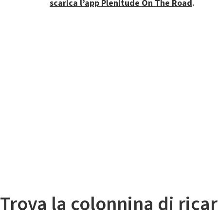
scarica l’app Plenitude On The Road
.
Il
Mappa colonnine di ricarica auto elettriche
Trova la colonnina di ricar