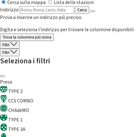
Cerca sulla mappa
Lista delle stazioni
Indirizzo
Cerca
Prova a inserire un indirizzo più preciso.
Digita e seleziona l'indirizzo per trovare le colonnine disponibili
Trova la colonnina piú vicina
Filtri
Filtri
Seleziona i filtri
Presa
TYPE 2
CCS COMBO
CHAdeMO
TYPE 1
TYPE 3A