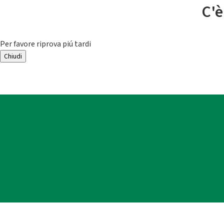
C'è
Per favore riprova piú tardi
Chiudi