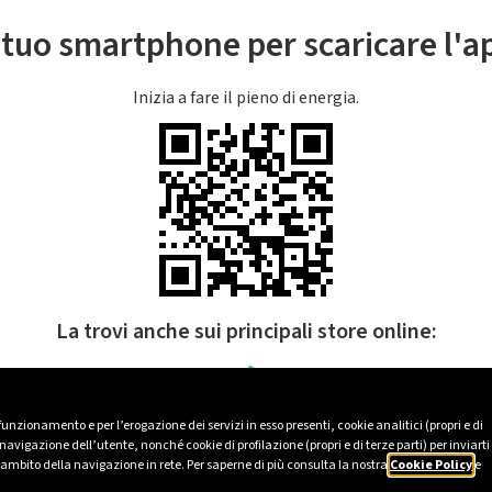
l tuo smartphone per scaricare l'
Inizia a fare il pieno di energia.
La trovi anche sui principali store online:
 funzionamento e per l’erogazione dei servizi in esso presenti, cookie analitici (propri e di
avigazione dell’utente, nonché cookie di profilazione (propri e di terze parti) per inviarti
’ambito della navigazione in rete. Per saperne di più consulta la nostra
Cookie Policy
e