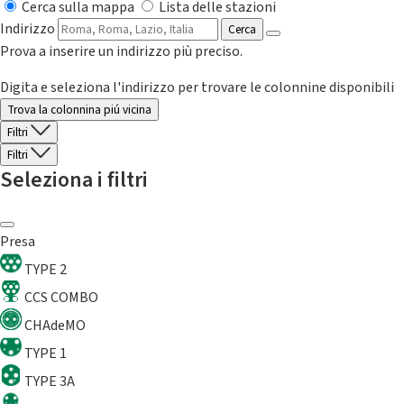
Cerca sulla mappa
Lista delle stazioni
Indirizzo
Cerca
Prova a inserire un indirizzo più preciso.
Digita e seleziona l'indirizzo per trovare le colonnine disponibili
Trova la colonnina piú vicina
Filtri
Filtri
Seleziona i filtri
Presa
TYPE 2
CCS COMBO
CHAdeMO
TYPE 1
TYPE 3A