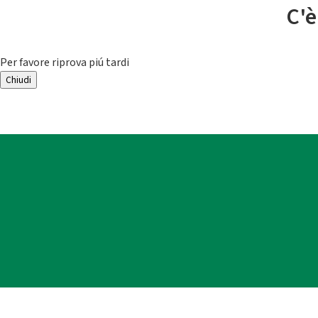
C'è
Per favore riprova piú tardi
Chiudi