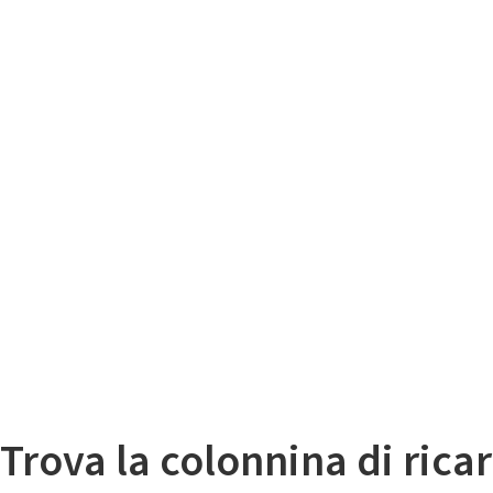
Il
Mappa colonnine di ricarica auto elettriche
Trova la colonnina di ricar