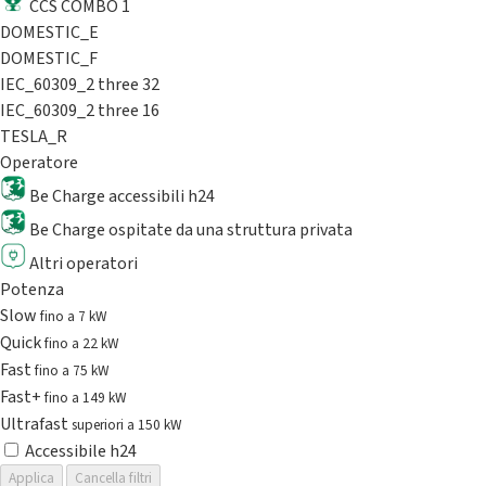
CCS COMBO 1
DOMESTIC_E
DOMESTIC_F
IEC_60309_2 three 32
IEC_60309_2 three 16
TESLA_R
Operatore
Be Charge accessibili h24
Be Charge ospitate da una struttura privata
Altri operatori
Potenza
Slow
fino a 7 kW
Quick
fino a 22 kW
Fast
fino a 75 kW
Fast+
fino a 149 kW
Ultrafast
superiori a 150 kW
Accessibile h24
Applica
Cancella filtri