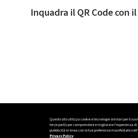
Inquadra il QR Code con i
Questo sito utilizza cookie e tecnologie similari per il suo
terze parti) per comprendere e migliorare l’esperienza di n
pubblicità in linea con le tue preferenze manifestate nell
Privacy Policy
.