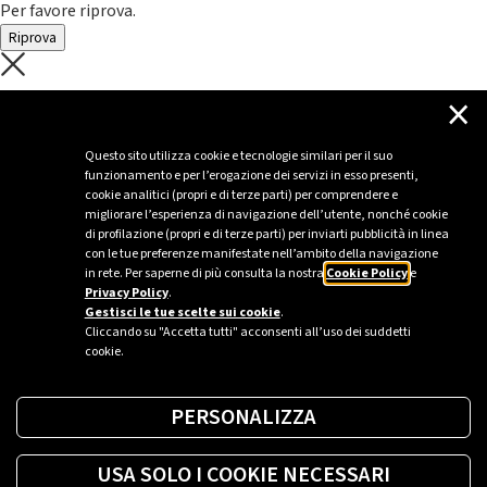
Per favore riprova.
Riprova
C'è un problema con il recupero dei
×
dati.
Questo sito utilizza cookie e tecnologie similari per il suo
funzionamento e per l’erogazione dei servizi in esso presenti,
Per favore riprova piú tardi
cookie analitici (propri e di terze parti) per comprendere e
migliorare l’esperienza di navigazione dell’utente, nonché cookie
Chiudi
di profilazione (propri e di terze parti) per inviarti pubblicità in linea
con le tue preferenze manifestate nell’ambito della navigazione
in rete. Per saperne di più consulta la nostra
Cookie Policy
e
Privacy Policy
.
Sei un’azienda o una PA?
Gestisci le tue scelte sui cookie
.
Cliccando su "Accetta tutti" acconsenti all’uso dei suddetti
cookie.
Trova la soluzione più giusta per te.
PERSONALIZZA
Richiedi una colonnina
USA SOLO I COOKIE NECESSARI