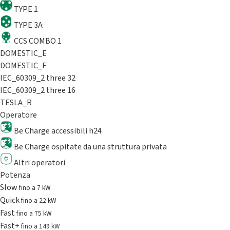
TYPE 1
TYPE 3A
CCS COMBO 1
DOMESTIC_E
DOMESTIC_F
IEC_60309_2 three 32
IEC_60309_2 three 16
TESLA_R
Operatore
Be Charge accessibili h24
Be Charge ospitate da una struttura privata
Altri operatori
Potenza
Slow
fino a 7 kW
Quick
fino a 22 kW
Fast
fino a 75 kW
Fast+
fino a 149 kW