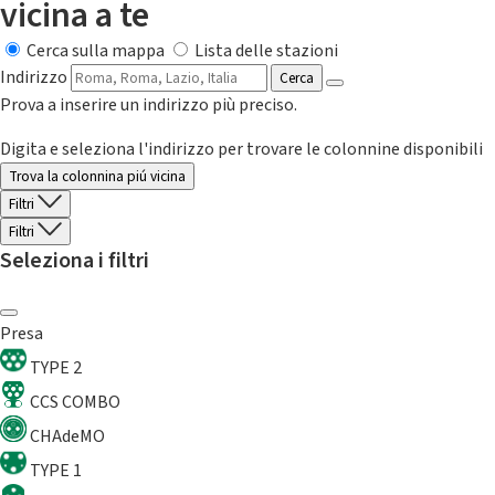
vicina a te
Cerca sulla mappa
Lista delle stazioni
Indirizzo
Cerca
Prova a inserire un indirizzo più preciso.
Digita e seleziona l'indirizzo per trovare le colonnine disponibili
Trova la colonnina piú vicina
Filtri
Filtri
Seleziona i filtri
Presa
TYPE 2
CCS COMBO
CHAdeMO
TYPE 1