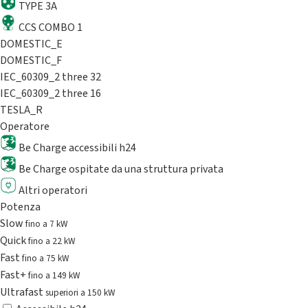
TYPE 3A
CCS COMBO 1
DOMESTIC_E
DOMESTIC_F
IEC_60309_2 three 32
IEC_60309_2 three 16
TESLA_R
Operatore
Be Charge accessibili h24
Be Charge ospitate da una struttura privata
Altri operatori
Potenza
Slow
fino a 7 kW
Quick
fino a 22 kW
Fast
fino a 75 kW
Fast+
fino a 149 kW
Ultrafast
superiori a 150 kW