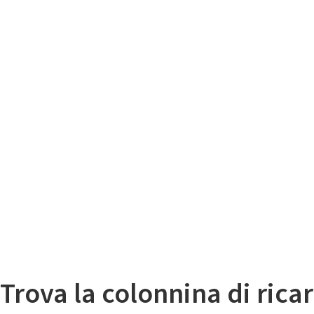
Il
Mappa colonnine di ricarica auto elettriche
Trova la colonnina di ricar