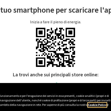
l tuo smartphone per scaricare l'
Inizia a fare il pieno di energia.
La trovi anche sui principali store online:
 funzionamento e per l’erogazione dei servizi in esso presenti, cookie analitici (propri e di
avigazione dell’utente, nonché cookie di profilazione (propri e di terze parti) per inviarti
’ambito della navigazione in rete. Per saperne di più consulta la nostra
Cookie Policy
e