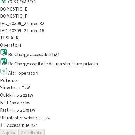
CCS COMBO 1
DOMESTIC_E
DOMESTIC_F
IEC_60309_2 three 32
IEC_60309_2 three 16
TESLA_R
Operatore
Be Charge accessibili h24
Be Charge ospitate da una struttura privata
Altri operatori
Potenza
Slow
fino a 7 kW
Quick
fino a 22 kW
Fast
fino a 75 kW
Fast+
fino a 149 kW
Ultrafast
superiori a 150 kW
Accessibile h24
Applica
Cancella filtri