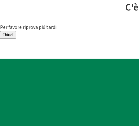
C'è
Per favore riprova piú tardi
Chiudi