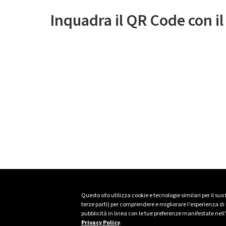
Inquadra il QR Code con i
Questo sito utilizza cookie e tecnologie similari per il suo
terze parti) per comprendere e migliorare l’esperienza di n
pubblicità in linea con le tue preferenze manifestate nell
Privacy Policy
.