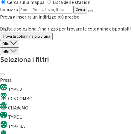
Cerca sulla mappa
Lista delle stazioni
Indirizzo
Cerca
Prova a inserire un indirizzo più preciso.
Digita e seleziona l'indirizzo per trovare le colonnine disponibili
Trova la colonnina piú vicina
Filtri
Filtri
Seleziona i filtri
Presa
TYPE 2
CCS COMBO
CHAdeMO
TYPE 1
TYPE 3A