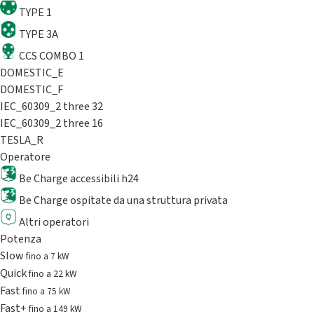
TYPE 1
TYPE 3A
CCS COMBO 1
DOMESTIC_E
DOMESTIC_F
IEC_60309_2 three 32
IEC_60309_2 three 16
TESLA_R
Operatore
Be Charge accessibili h24
Be Charge ospitate da una struttura privata
Altri operatori
Potenza
Slow
fino a 7 kW
Quick
fino a 22 kW
Fast
fino a 75 kW
Fast+
fino a 149 kW