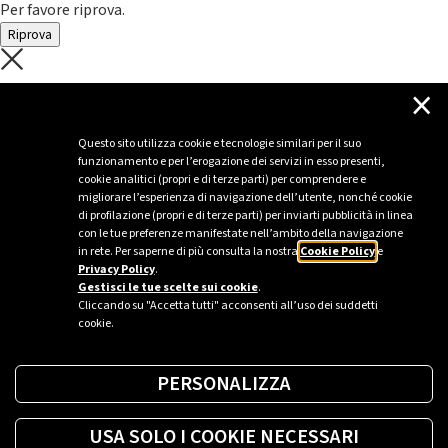
Per favore riprova.
Riprova
C'è un problema con il recupero dei
×
dati.
Questo sito utilizza cookie e tecnologie similari per il suo
funzionamento e per l’erogazione dei servizi in esso presenti,
Per favore riprova piú tardi
cookie analitici (propri e di terze parti) per comprendere e
migliorare l’esperienza di navigazione dell’utente, nonché cookie
Chiudi
di profilazione (propri e di terze parti) per inviarti pubblicità in linea
con le tue preferenze manifestate nell’ambito della navigazione
in rete. Per saperne di più consulta la nostra
Cookie Policy
e
Privacy Policy
.
Sei un’azienda o una PA?
Gestisci le tue scelte sui cookie
.
Cliccando su "Accetta tutti" acconsenti all’uso dei suddetti
cookie.
Trova la soluzione più giusta per te.
PERSONALIZZA
Richiedi una colonnina
USA SOLO I COOKIE NECESSARI