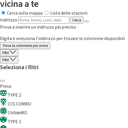
vicina a te
Cerca sulla mappa
Lista delle stazioni
Indirizzo
Cerca
Prova a inserire un indirizzo più preciso.
Digita e seleziona l'indirizzo per trovare le colonnine disponibili
Trova la colonnina piú vicina
Filtri
Filtri
Seleziona i filtri
Presa
TYPE 2
CCS COMBO
CHAdeMO
TYPE 1