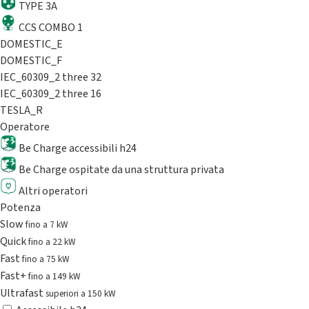
TYPE 3A
CCS COMBO 1
DOMESTIC_E
DOMESTIC_F
IEC_60309_2 three 32
IEC_60309_2 three 16
TESLA_R
Operatore
Be Charge accessibili h24
Be Charge ospitate da una struttura privata
Altri operatori
Potenza
Slow
fino a 7 kW
Quick
fino a 22 kW
Fast
fino a 75 kW
Fast+
fino a 149 kW
Ultrafast
superiori a 150 kW