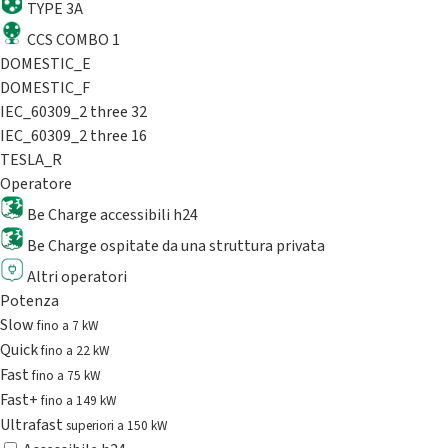
TYPE 3A
CCS COMBO 1
DOMESTIC_E
DOMESTIC_F
IEC_60309_2 three 32
IEC_60309_2 three 16
TESLA_R
Operatore
Be Charge accessibili h24
Be Charge ospitate da una struttura privata
Altri operatori
Potenza
Slow
fino a 7 kW
Quick
fino a 22 kW
Fast
fino a 75 kW
Fast+
fino a 149 kW
Ultrafast
superiori a 150 kW