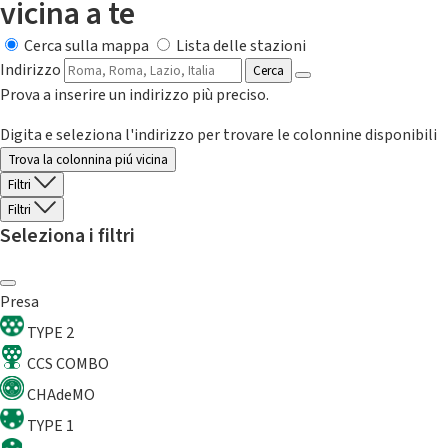
vicina a te
Cerca sulla mappa
Lista delle stazioni
Indirizzo
Cerca
Prova a inserire un indirizzo più preciso.
Digita e seleziona l'indirizzo per trovare le colonnine disponibili
Trova la colonnina piú vicina
Filtri
Filtri
Seleziona i filtri
Presa
TYPE 2
CCS COMBO
CHAdeMO
TYPE 1