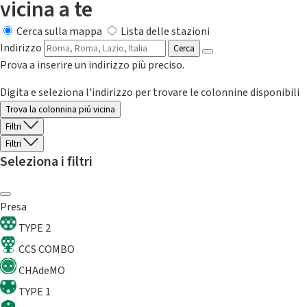
vicina a te
Cerca sulla mappa
Lista delle stazioni
Indirizzo
Cerca
Prova a inserire un indirizzo più preciso.
Digita e seleziona l'indirizzo per trovare le colonnine disponibili
Trova la colonnina piú vicina
Filtri
Filtri
Seleziona i filtri
Presa
TYPE 2
CCS COMBO
CHAdeMO
TYPE 1