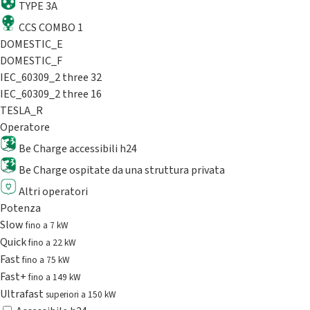
TYPE 3A
CCS COMBO 1
DOMESTIC_E
DOMESTIC_F
IEC_60309_2 three 32
IEC_60309_2 three 16
TESLA_R
Operatore
Be Charge accessibili h24
Be Charge ospitate da una struttura privata
Altri operatori
Potenza
Slow
fino a 7 kW
Quick
fino a 22 kW
Fast
fino a 75 kW
Fast+
fino a 149 kW
Ultrafast
superiori a 150 kW