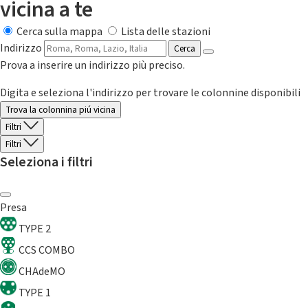
vicina a te
Cerca sulla mappa
Lista delle stazioni
Indirizzo
Cerca
Prova a inserire un indirizzo più preciso.
Digita e seleziona l'indirizzo per trovare le colonnine disponibili
Trova la colonnina piú vicina
Filtri
Filtri
Seleziona i filtri
Presa
TYPE 2
CCS COMBO
CHAdeMO
TYPE 1