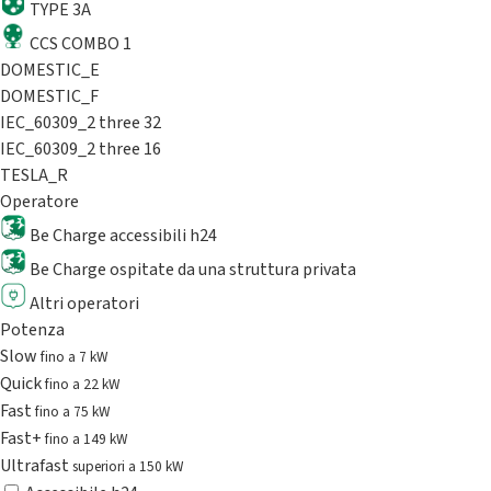
TYPE 3A
CCS COMBO 1
DOMESTIC_E
DOMESTIC_F
IEC_60309_2 three 32
IEC_60309_2 three 16
TESLA_R
Operatore
Be Charge accessibili h24
Be Charge ospitate da una struttura privata
Altri operatori
Potenza
Slow
fino a 7 kW
Quick
fino a 22 kW
Fast
fino a 75 kW
Fast+
fino a 149 kW
Ultrafast
superiori a 150 kW