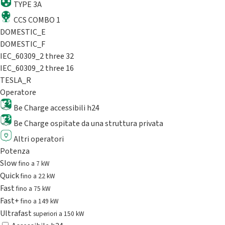
TYPE 3A
CCS COMBO 1
DOMESTIC_E
DOMESTIC_F
IEC_60309_2 three 32
IEC_60309_2 three 16
TESLA_R
Operatore
Be Charge accessibili h24
Be Charge ospitate da una struttura privata
Altri operatori
Potenza
Slow
fino a 7 kW
Quick
fino a 22 kW
Fast
fino a 75 kW
Fast+
fino a 149 kW
Ultrafast
superiori a 150 kW