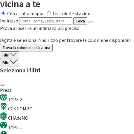
vicina a te
Cerca sulla mappa
Lista delle stazioni
Indirizzo
Cerca
Prova a inserire un indirizzo più preciso.
Digita e seleziona l'indirizzo per trovare le colonnine disponibili
Trova la colonnina piú vicina
Filtri
Filtri
Seleziona i filtri
Presa
TYPE 2
CCS COMBO
CHAdeMO
TYPE 1