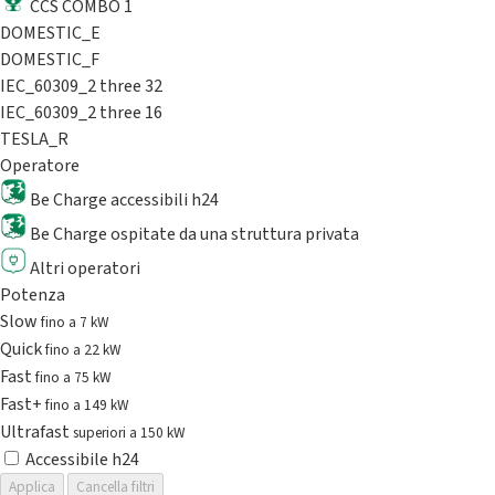
CCS COMBO 1
DOMESTIC_E
DOMESTIC_F
IEC_60309_2 three 32
IEC_60309_2 three 16
TESLA_R
Operatore
Be Charge accessibili h24
Be Charge ospitate da una struttura privata
Altri operatori
Potenza
Slow
fino a 7 kW
Quick
fino a 22 kW
Fast
fino a 75 kW
Fast+
fino a 149 kW
Ultrafast
superiori a 150 kW
Accessibile h24
Applica
Cancella filtri