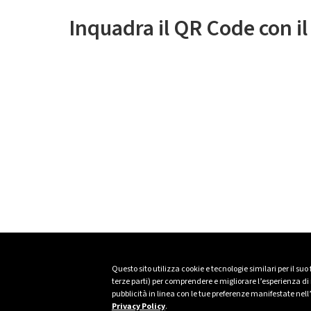
Inquadra il QR Code con i
Questo sito utilizza cookie e tecnologie similari per il suo
terze parti) per comprendere e migliorare l’esperienza di n
pubblicità in linea con le tue preferenze manifestate nell
Privacy Policy
.