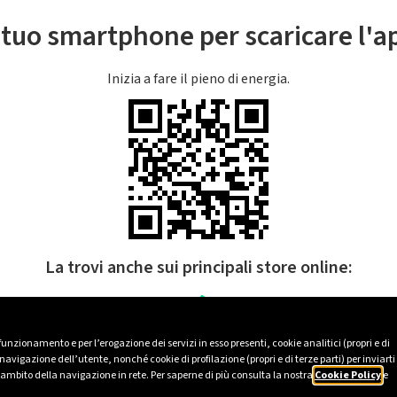
l tuo smartphone per scaricare l'
Inizia a fare il pieno di energia.
La trovi anche sui principali store online:
 funzionamento e per l’erogazione dei servizi in esso presenti, cookie analitici (propri e di
avigazione dell’utente, nonché cookie di profilazione (propri e di terze parti) per inviarti
’ambito della navigazione in rete. Per saperne di più consulta la nostra
Cookie Policy
e