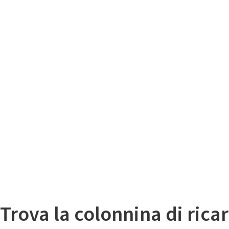
Il
Mappa colonnine di ricarica auto elettriche
Trova la colonnina di ricar