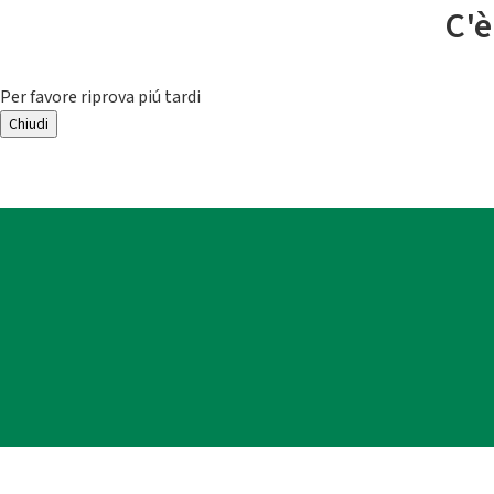
C'è
Per favore riprova piú tardi
Chiudi