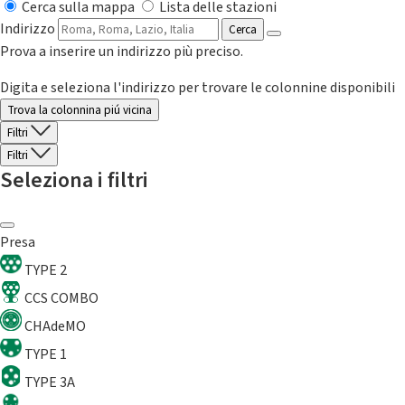
Cerca sulla mappa
Lista delle stazioni
Indirizzo
Cerca
Prova a inserire un indirizzo più preciso.
Digita e seleziona l'indirizzo per trovare le colonnine disponibili
Trova la colonnina piú vicina
Filtri
Filtri
Seleziona i filtri
Presa
TYPE 2
CCS COMBO
CHAdeMO
TYPE 1
TYPE 3A