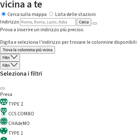
vicina a te
Cerca sulla mappa
Lista delle stazioni
Indirizzo
Cerca
Prova a inserire un indirizzo più preciso.
Digita e seleziona l'indirizzo per trovare le colonnine disponibili
Trova la colonnina piú vicina
Filtri
Filtri
Seleziona i filtri
Presa
TYPE 2
CCS COMBO
CHAdeMO
TYPE 1