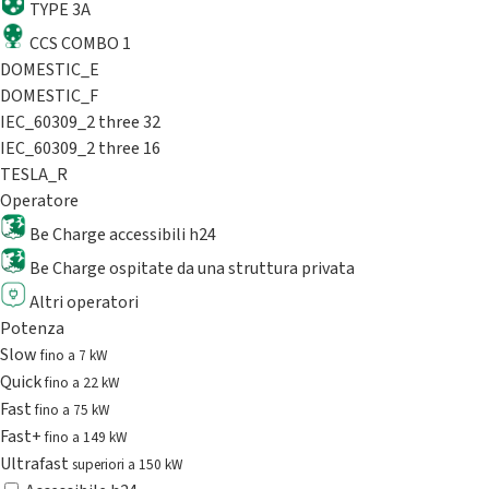
TYPE 3A
CCS COMBO 1
DOMESTIC_E
DOMESTIC_F
IEC_60309_2 three 32
IEC_60309_2 three 16
TESLA_R
Operatore
Be Charge accessibili h24
Be Charge ospitate da una struttura privata
Altri operatori
Potenza
Slow
fino a 7 kW
Quick
fino a 22 kW
Fast
fino a 75 kW
Fast+
fino a 149 kW
Ultrafast
superiori a 150 kW