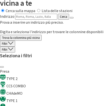
vicina a te
Cerca sulla mappa
Lista delle stazioni
Indirizzo
Cerca
Prova a inserire un indirizzo più preciso.
Digita e seleziona l'indirizzo per trovare le colonnine disponibili
Trova la colonnina piú vicina
Filtri
Filtri
Seleziona i filtri
Presa
TYPE 2
CCS COMBO
CHAdeMO
TYPE 1