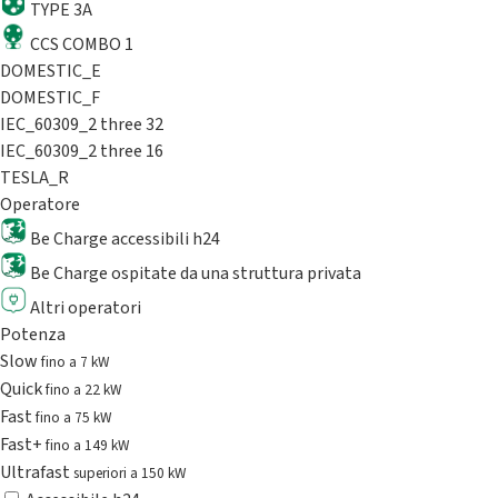
TYPE 3A
CCS COMBO 1
DOMESTIC_E
DOMESTIC_F
IEC_60309_2 three 32
IEC_60309_2 three 16
TESLA_R
Operatore
Be Charge accessibili h24
Be Charge ospitate da una struttura privata
Altri operatori
Potenza
Slow
fino a 7 kW
Quick
fino a 22 kW
Fast
fino a 75 kW
Fast+
fino a 149 kW
Ultrafast
superiori a 150 kW