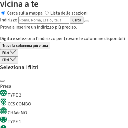
vicina a te
Cerca sulla mappa
Lista delle stazioni
Indirizzo
Cerca
Prova a inserire un indirizzo più preciso.
Digita e seleziona l'indirizzo per trovare le colonnine disponibili
Trova la colonnina piú vicina
Filtri
Filtri
Seleziona i filtri
Presa
TYPE 2
CCS COMBO
CHAdeMO
TYPE 1