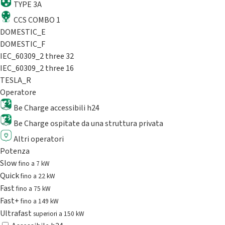
TYPE 3A
CCS COMBO 1
DOMESTIC_E
DOMESTIC_F
IEC_60309_2 three 32
IEC_60309_2 three 16
TESLA_R
Operatore
Be Charge accessibili h24
Be Charge ospitate da una struttura privata
Altri operatori
Potenza
Slow
fino a 7 kW
Quick
fino a 22 kW
Fast
fino a 75 kW
Fast+
fino a 149 kW
Ultrafast
superiori a 150 kW