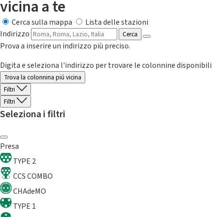
vicina a te
Cerca sulla mappa
Lista delle stazioni
Indirizzo
Cerca
Prova a inserire un indirizzo più preciso.
Digita e seleziona l'indirizzo per trovare le colonnine disponibili
Trova la colonnina piú vicina
Filtri
Filtri
Seleziona i filtri
Presa
TYPE 2
CCS COMBO
CHAdeMO
TYPE 1