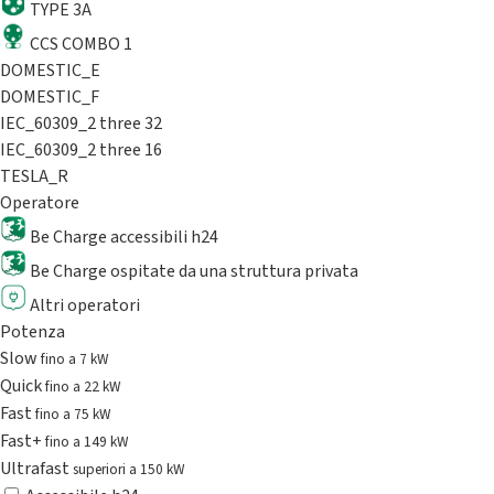
TYPE 3A
CCS COMBO 1
DOMESTIC_E
DOMESTIC_F
IEC_60309_2 three 32
IEC_60309_2 three 16
TESLA_R
Operatore
Be Charge accessibili h24
Be Charge ospitate da una struttura privata
Altri operatori
Potenza
Slow
fino a 7 kW
Quick
fino a 22 kW
Fast
fino a 75 kW
Fast+
fino a 149 kW
Ultrafast
superiori a 150 kW